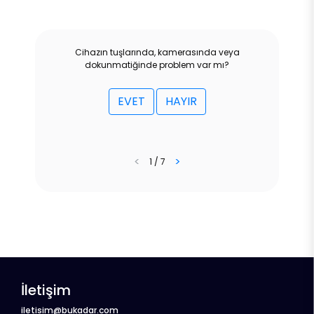
Cihazın tuşlarında, kamerasında veya
dokunmatiğinde problem var mı?
EVET
HAYIR
<
>
1 / 7
İletişim
iletisim@bukadar.com