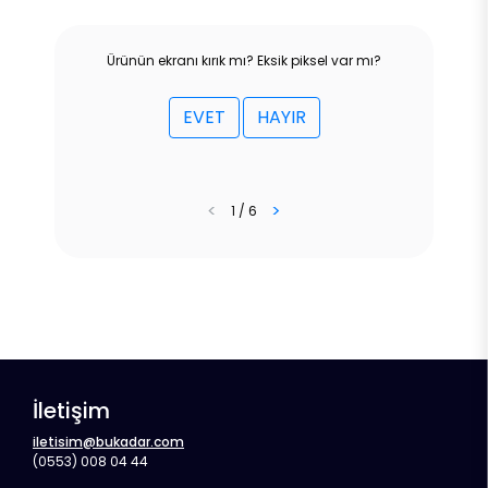
Ürünün ekranı kırık mı? Eksik piksel var mı?
EVET
HAYIR
<
>
1 / 6
İletişim
iletisim@bukadar.com
(0553) 008 04 44