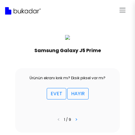
Samsung Galaxy J5 Prime
Ürünün ekranı kırık mı? Eksik piksel var mı?
EVET
HAYIR
<
>
1 / 9