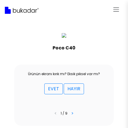
Poco C40
Ürünün ekranı kırık mı? Eksik piksel var mı?
EVET
HAYIR
<
>
1 / 9