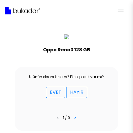
Oppo Reno3 128 GB
Ürünün ekranı kırık mı? Eksik piksel var mı?
EVET
HAYIR
<
>
1 / 9