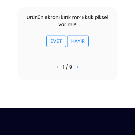
Ürünün ekranı kırık mı? Eksik piksel
var mı?
EVET
HAYIR
<
1 / 9
>