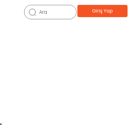
Giriş Yap
"