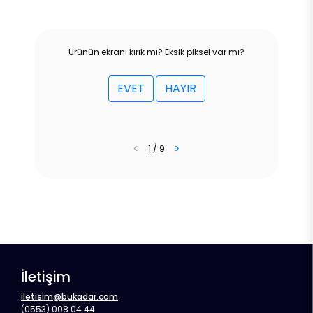
Ürünün ekranı kırık mı? Eksik piksel var mı?
EVET
HAYIR
<
>
1 / 9
İletişim
iletisim@bukadar.com
(0553) 008 04 44