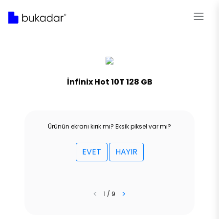
İnfinix Hot 10T 128 GB
Ürünün ekranı kırık mı? Eksik piksel var mı?
EVET
HAYIR
<
>
1 / 9