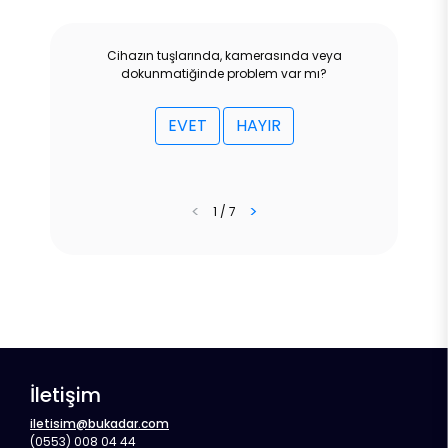
Cihazın tuşlarında, kamerasında veya
dokunmatiğinde problem var mı?
EVET
HAYIR
<
>
1 / 7
İletişim
iletisim@bukadar.com
(0553) 008 04 44