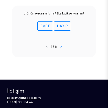
Ürünün ekranı kırık mı? Eksik piksel var mı?
EVET
HAYIR
<
>
1 / 6
İletişim
iletisim@bukadar.com
(0553) 008 04 44