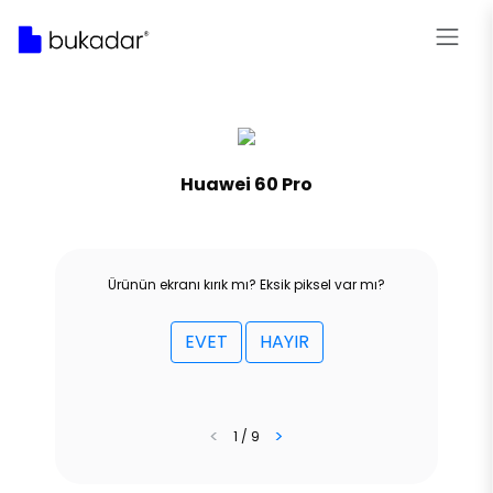
Huawei 60 Pro
Ürünün ekranı kırık mı? Eksik piksel var mı?
EVET
HAYIR
<
>
1 / 9