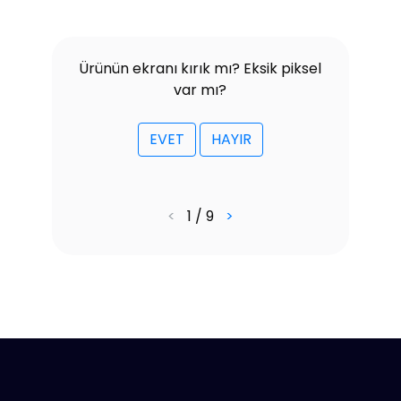
Ürünün ekranı kırık mı? Eksik piksel
var mı?
EVET
HAYIR
<
1 / 9
>