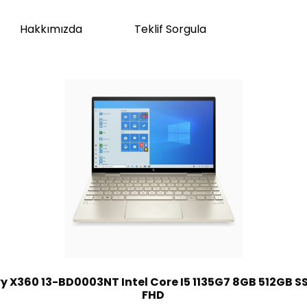
Hakkımızda
Teklif Sorgula
y X360 13-BD0003NT Intel Core I5 1135G7 8GB 512GB SS
FHD