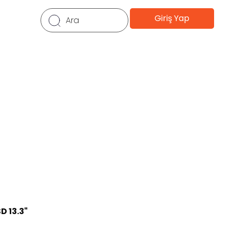
Giriş Yap
D 13.3"