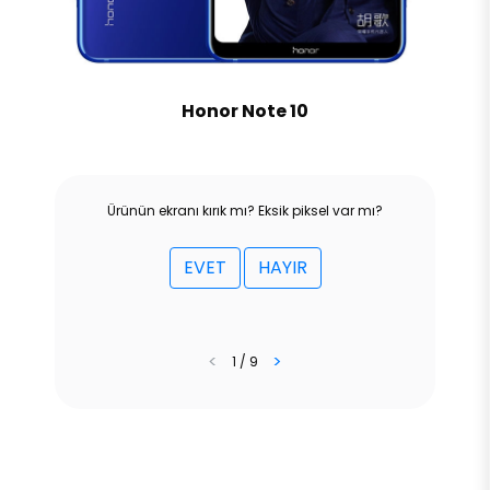
Honor Note 10
Ürünün ekranı kırık mı? Eksik piksel var mı?
EVET
HAYIR
<
>
1 / 9