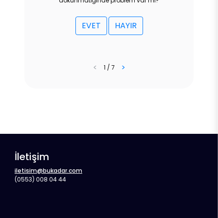
dokunmatiğinde problem var mı?
EVET
HAYIR
<
>
1 / 7
İletişim
iletisim@bukadar.com
(0553) 008 04 44