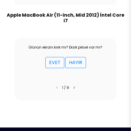
Apple MacBook Air (11-inch, Mid 2012) İntel Core
i7
Ürünün ekranı kırık mı? Eksik piksel var mı?
EVET
HAYIR
<
>
1 / 9