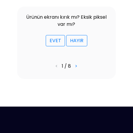
Ürünün ekranı kırık mı? Eksik piksel
var mı?
EVET
HAYIR
<
1 / 8
>