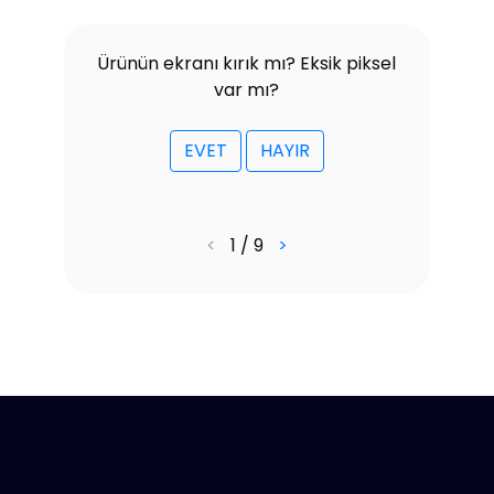
Ürünün ekranı kırık mı? Eksik piksel
var mı?
EVET
HAYIR
<
1 / 9
>