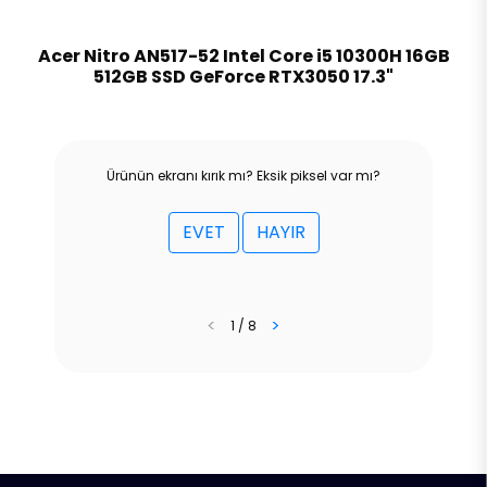
Acer Nitro AN517-52 Intel Core i5 10300H 16GB
512GB SSD GeForce RTX3050 17.3"
Ürünün ekranı kırık mı? Eksik piksel var mı?
EVET
HAYIR
<
>
1 / 8