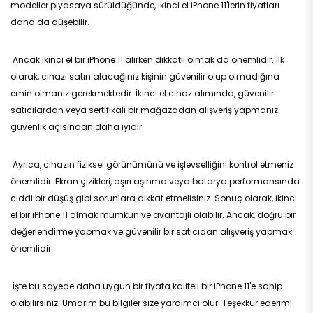
modeller piyasaya sürüldüğünde, ikinci el iPhone 11'lerin fiyatları
daha da düşebilir.
Ancak ikinci el bir iPhone 11 alırken dikkatli olmak da önemlidir. İlk
olarak, cihazı satın alacağınız kişinin güvenilir olup olmadığına
emin olmanız gerekmektedir. İkinci el cihaz alımında, güvenilir
satıcılardan veya sertifikalı bir mağazadan alışveriş yapmanız
güvenlik açısından daha iyidir.
Ayrıca, cihazın fiziksel görünümünü ve işlevselliğini kontrol etmeniz
önemlidir. Ekran çizikleri, aşırı aşınma veya batarya performansında
ciddi bir düşüş gibi sorunlara dikkat etmelisiniz. Sonuç olarak, ikinci
el bir iPhone 11 almak mümkün ve avantajlı olabilir. Ancak, doğru bir
değerlendirme yapmak ve güvenilir bir satıcıdan alışveriş yapmak
önemlidir.
İşte bu sayede daha uygun bir fiyata kaliteli bir iPhone 11'e sahip
olabilirsiniz. Umarım bu bilgiler size yardımcı olur. Teşekkür ederim!